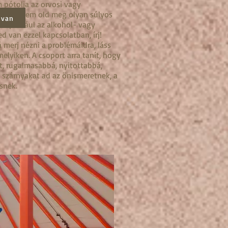
 pótolja az orv
osi vagy
zelést, nem old meg olyan súlyos
 van
n például az alkohol- vagy
 van ezzel kapcsolatban, írj!
 merj nézni a problémáidra, láss
melyiken. A csoport arra tanít, hogy
, rugalmasabbá, nyitottabbá,
 szárnyakat ad az önismeretnek, a
snek.