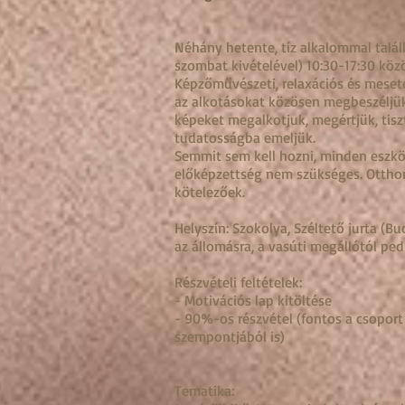
Néhány hetente
, tíz alkalommal tal
szombat kivételével) 10:30-17:30 közö
Képzőművészeti, relaxációs és meset
az alkotásokat közösen megbeszéljük
képeket megalkotjuk, megértjük, tisz
tudatosságba emeljük.
Semmit sem kell hozni, minden eszk
előképzettség nem szükséges. Otthon
kötelezőek.
Helyszín: Szokolya, Széltető jurta (Bu
az állomásra, a vasúti megállótól ped
Részvételi feltételek:
- Motivációs lap kitöltése
- 90%-os részvétel (fontos a csoport
szempontjából is)
Tematika: