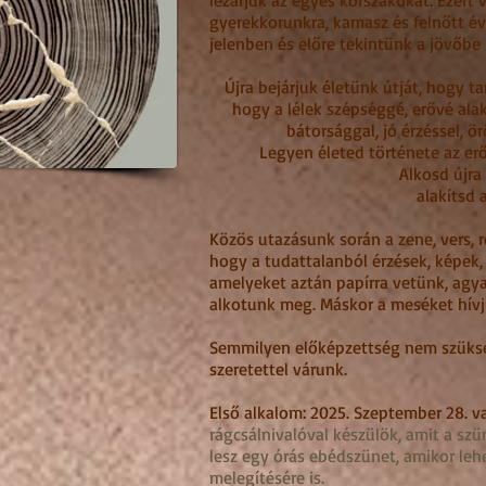
lezárjuk az egyes korszakokat. Ezért 
gyerekkorunkra, kamasz és felnőtt é
jelenben és előre tekintünk a jövőbe i
Újra bejárjuk életünk útját, hogy t
hogy a lélek szépséggé, erővé alak
bátorsággal, jó érzéssel, ö
Legyen életed története az erő
Alkosd újra 
alakítsd 
Közös utazásunk során a zene, vers, 
hogy a tudattalanból érzések, képek
amelyeket aztán papírra vetünk, ag
alkotunk meg
. Máskor a meséket hívj
Semmilyen előképzettség nem szüksé
szeretettel várunk.
Első alkalom: 2025. Szeptember 28. v
rágcsálnivalóval készülök, amit a sz
lesz egy órás ebédszünet, amikor leh
melegítésére is.