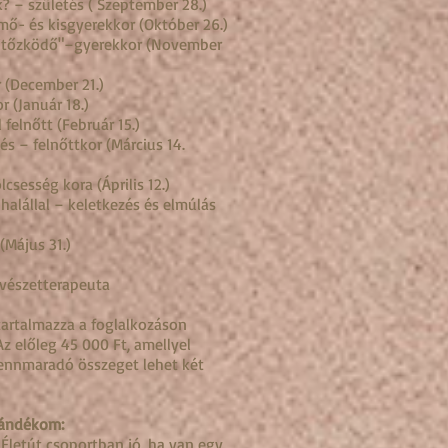
? – születés ( Szeptember 28.)
emő- és kisgyerekkor (Október 26.)
 rejtőzködő"–gyerekkor (November
r (December 21.)
r (Január 18.)
 felnőtt (Február 15.)
és – felnőttkor (Március 14.
csesség kora (Április 12.)
halállal – keletkezés és elmúlás
(Május 31.)
űvészetterapeuta
r tartalmazza a foglalkozáson
Az előleg
45 000 Ft, amellyel
fennmaradó összeget lehet két
jándékom:
 Életút csoportban jó, ha van egy