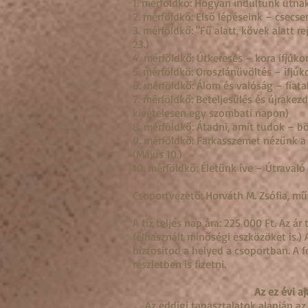
1. mérföldkő: Hogyan indultunk útnak
2. mérföldkő: Első lépéseink – csecs
3. mérföldkő: "Fű alatt, kövek alatt
23.)
4. mérföldkő: Útkeresés – kora ifjúko
5. mérföldkő: Oroszlánüvöltés – ifjúko
6. mérföldkő: Álom és valóság – fiatal
7. mérföldkő: Beteljesülés és újrakezd
kivételesen egy szombati napon)
8. mérföldkő: Átadni, amit tudok – böl
9. mérföldkő: Farkasszemet nézünk a 
(Május 10.)
10. mérföldkő: Életünk íve – Útravaló 
Csoportvezető: Horváth M. Zsófia, m
A tíz teljes nap ára: 225 000 Ft. Az á
felhasznált
minőségi eszközöket is.) 
biztosítod a helyed a csoportban. A 
részletben is fizetni.
Az ez évi a
Az eddigi tapasztalatok alapján az