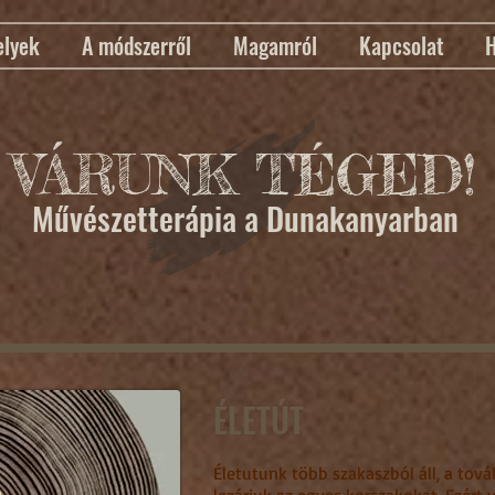
lyek
A módszerről
Magamról
Kapcsolat
H
VÁRUNK TÉGED!
Művészetterápia a Dunakanyarban
ÉLETÚT
Életutunk több szakaszból áll, a to