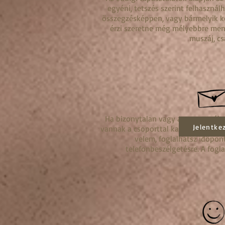
egyéni, tetszés szerint felhasználh
összegzésképpen, vagy bármelyik ké
érzi szeretne még mélyebbre men
muszáj, cs
Ha bizonytalan vagy a csoportvála
Jelentke
vannak a csoporttal kapcsolatban, 
velem, foglalhatsz időpont
telefonbeszélgetésre
. A fogl