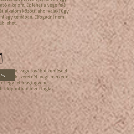
ató alkalom. Ez lehet a vége felé
t alkalom között, ahol valaki úgy
ni egy témában. Elfogadni nem
ak lehet.
sztásban, vagy további kérdéseid
zés
vagy csak szeretnél megismerkedni
ot egy fél órás,ingyenes
alt időpontban hívni foglak.