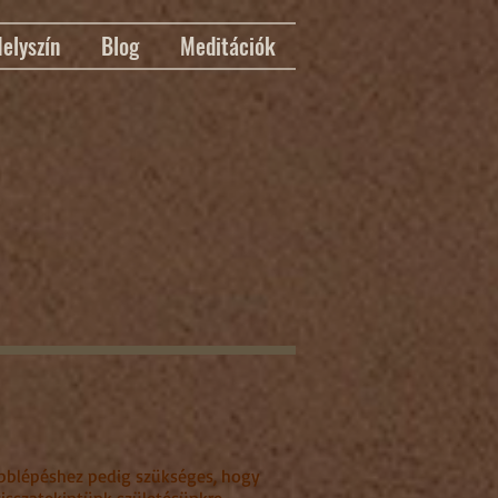
elyszín
Blog
Meditációk
vábblépéshez pedig szükséges, hogy