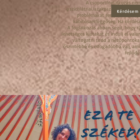
A csoportfoglalkozás nem
pszichiátriai/szakpszichológiai ke
Kérdésem
problémákat sem, mint amilye
kábítószerfüggőség. Ha kérdésed
A foglalkozás abban segít, hogy rá
lehetséges kiutakat és indulj el vala
váltogatni tudd a nézőpontokat
őszintébbé és elfogadóbbá válj, ami
fejlődé