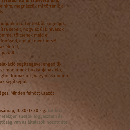
visszatekintünk születésünkre,
veinkre, megnézzük mi történik a
s.
anuljunk a történtekből. Engedjük,
ítsa sebeit, hogy az új kihívások
römmel töltsenek majd el.
forrásod, amiből meríthetsz!
az életed,
a jövőd!
relaxáció segítségével engedjük,
, szimbólumok bukkanjanak elő,
yagból formázunk, vagy más módon
uk segítségül.
ges. Minden felnőtt utazót
asárnap,
10:30-17:30 -ig.
Többféle
ünetekben tudtok fogyasztani és
etőség van az általatok hozott étel