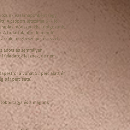
álkozunk vasárnaponként (egy
tt. A csoport létszáma 6-7 fő.
erápiás módszerekkel dolgozunk,
. A tudattalanból felmerülő
tázzuk, megbeszéljük és ezzel a
öz adott és semmilyen
i feladatok lesznek, de nem
dapestről a vonat 52 perc alatt ér
ig pár perc séta
).
 többi tagja és a magunk